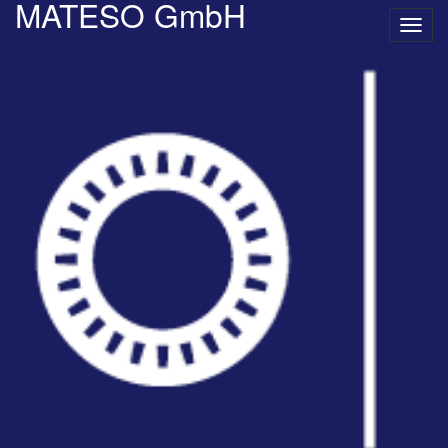
MATESO GmbH
Navig
umsc