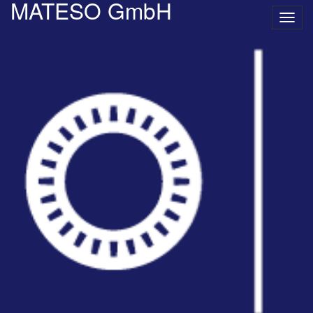
MATESO GmbH
Navig
umsc