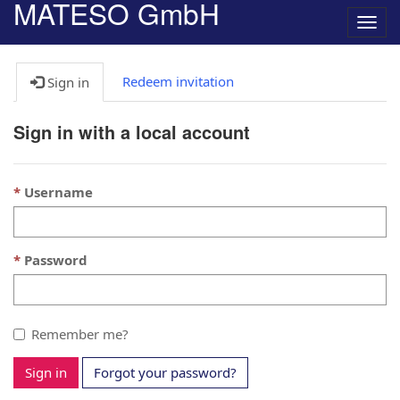
MATESO GmbH
Navig
umsc
Redeem invitation
Sign in
Sign in with a local account
Username
Password
Remember me?
Sign in
Forgot your password?